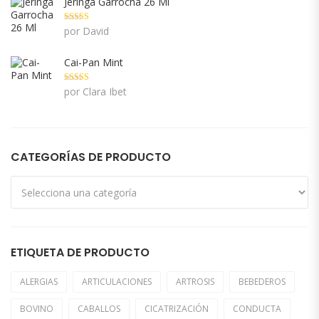
Jeringa Garrocha 26 Ml
Valorado con
por David
5
de 5
Cai-Pan Mint
Valorado con
por Clara Ibet
5
de 5
CATEGORÍAS DE PRODUCTO
ETIQUETA DE PRODUCTO
ALERGIAS
ARTICULACIONES
ARTROSIS
BEBEDEROS
BOVINO
CABALLOS
CICATRIZACIÓN
CONDUCTA