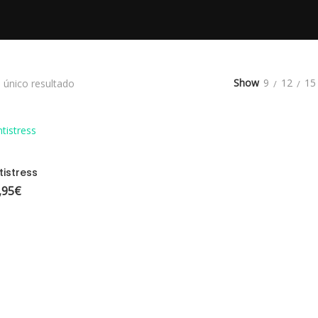
Show
9
12
15
 único resultado
ELECCIONAR OPCIONES
s
istress
,95
€
Rango de precios: desde 24,95€ hasta 39,95€