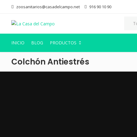
zoosanitarios@casadelcampo.net
916 90 10 90
INICIO
BLOG
PRODUCTOS
Colchón Antiestrés