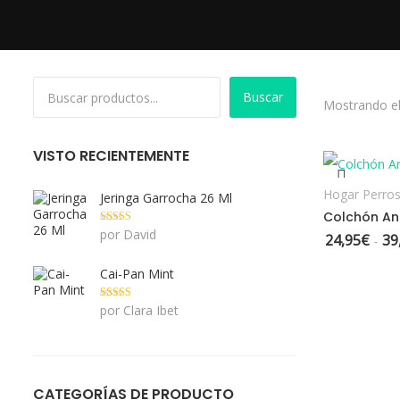
Buscar
Mostrando el
S
VISTO RECIENTEMENTE
Hogar Perro
Jeringa Garrocha 26 Ml
Colchón Ant
Valorado con
por David
24,95
€
39
-
5
de 5
Cai-Pan Mint
Valorado con
por Clara Ibet
5
de 5
CATEGORÍAS DE PRODUCTO