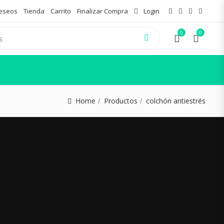
Deseos
Tienda
Carrito
Finalizar Compra
Login
0
0
Home
Productos
colchón antiestrés