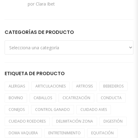
Valorado con
por Clara Ibet
5
de 5
CATEGORÍAS DE PRODUCTO
ETIQUETA DE PRODUCTO
ALERGIAS
ARTICULACIONES
ARTROSIS
BEBEDEROS
BOVINO
CABALLOS
CICATRIZACIÓN
CONDUCTA
CONEJOS
CONTROL GANADO
CUIDADO AVES
CUIDADO ROEDORES
DELIMITACIÓN ZONA
DIGESTIÓN
DOMA VAQUERA
ENTRETENIMIENTO
EQUITACIÓN