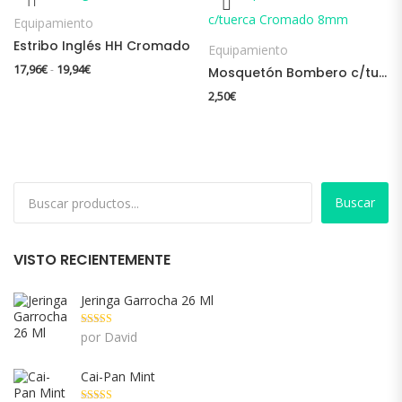
Equipamiento
Estribo Inglés HH Cromado
Equipamiento
Rango de precios: desde 17,96€ hasta 19,94€
17,96
€
19,94
€
-
Mosquetón Bombero c/tuerca Cromado 8mm
2,50
€
Buscar
VISTO RECIENTEMENTE
Jeringa Garrocha 26 Ml
Valorado con
por David
5
de 5
Cai-Pan Mint