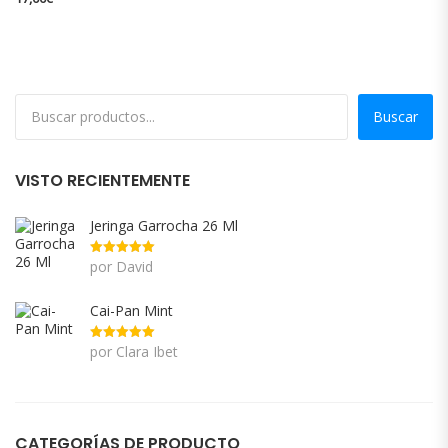
Buscar
VISTO RECIENTEMENTE
Jeringa Garrocha 26 Ml
por David
Valorado
con
5
de 5
Cai-Pan Mint
por Clara Ibet
Valorado
con
5
de 5
CATEGORÍAS DE PRODUCTO