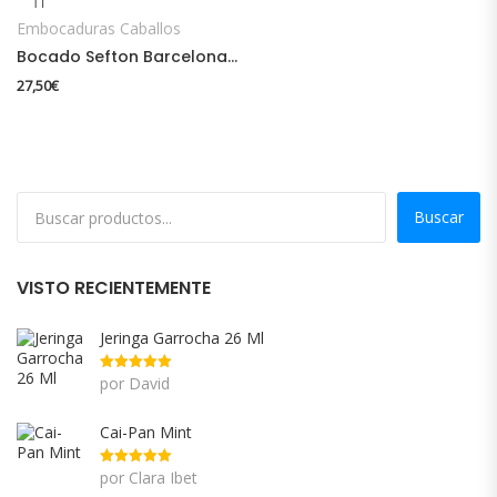
Embocaduras Caballos
Bocado Sefton Barcelona 2 Anillas con Embocadura Recta
27,50
€
Buscar
VISTO RECIENTEMENTE
Jeringa Garrocha 26 Ml
por David
Valorado
con
5
de 5
Cai-Pan Mint
por Clara Ibet
Valorado
con
5
de 5