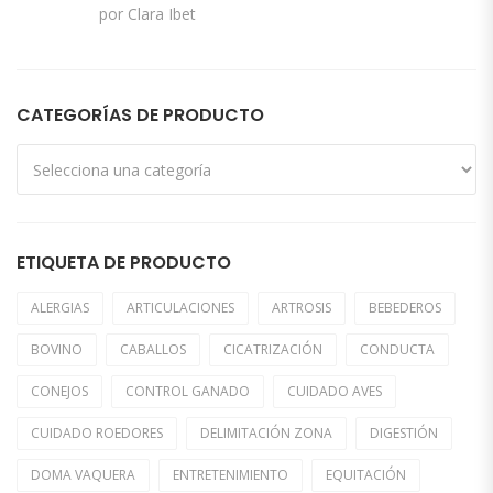
Valorado con
por Clara Ibet
5
de 5
CATEGORÍAS DE PRODUCTO
ETIQUETA DE PRODUCTO
ALERGIAS
ARTICULACIONES
ARTROSIS
BEBEDEROS
BOVINO
CABALLOS
CICATRIZACIÓN
CONDUCTA
CONEJOS
CONTROL GANADO
CUIDADO AVES
CUIDADO ROEDORES
DELIMITACIÓN ZONA
DIGESTIÓN
DOMA VAQUERA
ENTRETENIMIENTO
EQUITACIÓN