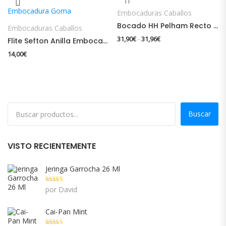
Embocaduras Caballos
Bocado HH Pelham Recto Goma Blanda
Embocaduras Caballos
Rango de precios: des
31,90
€
31,96
€
-
Flite Sefton Anilla Embocadura Goma
14,00
€
Buscar
VISTO RECIENTEMENTE
Jeringa Garrocha 26 Ml
Valorado con
por David
5
de 5
Cai-Pan Mint