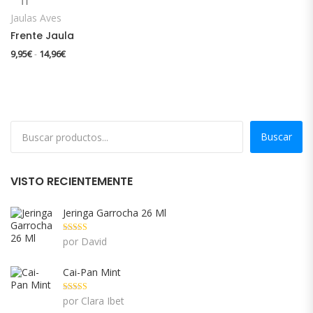
Jaulas Aves
Frente Jaula
Rango de precios: desde 9,95€ hasta 14,96€
9,95
€
14,96
€
-
Buscar
VISTO RECIENTEMENTE
Jeringa Garrocha 26 Ml
Valorado con
por David
5
de 5
Cai-Pan Mint
Valorado con
por Clara Ibet
5
de 5