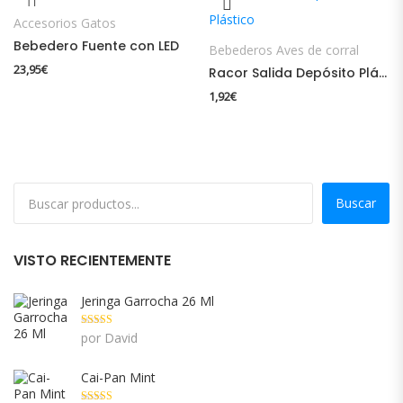
Accesorios Gatos
Bebedero Fuente con LED
Bebederos Aves de corral
23,95
€
Racor Salida Depósito Plástico
1,92
€
Buscar
VISTO RECIENTEMENTE
Jeringa Garrocha 26 Ml
Valorado con
por David
5
de 5
Cai-Pan Mint