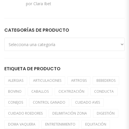
Valorado con
por Clara Ibet
5
de 5
CATEGORÍAS DE PRODUCTO
ETIQUETA DE PRODUCTO
ALERGIAS
ARTICULACIONES
ARTROSIS
BEBEDEROS
BOVINO
CABALLOS
CICATRIZACIÓN
CONDUCTA
CONEJOS
CONTROL GANADO
CUIDADO AVES
CUIDADO ROEDORES
DELIMITACIÓN ZONA
DIGESTIÓN
DOMA VAQUERA
ENTRETENIMIENTO
EQUITACIÓN