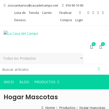
zoosanitarios@casadelcampo.net
916 90 10 90
Lista de
Tienda
Carrito
Finalizar
Deseos
Compra
Login
0
0
arch for:
0
0
INICIO
BLOG
PRODUCTOS
Hogar Mascotas
Home
Productos
hogar mascotas