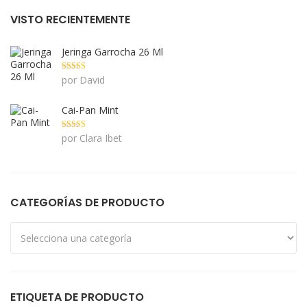
VISTO RECIENTEMENTE
Jeringa Garrocha 26 Ml
Valorado con
por David
5
de 5
Cai-Pan Mint
Valorado con
por Clara Ibet
5
de 5
CATEGORÍAS DE PRODUCTO
ETIQUETA DE PRODUCTO