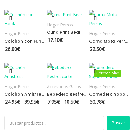
AÑADIR
AÑADIR
AÑADIR
AL
Hogar Perros
AL
AL
Cuna Print Bear
Hogar Perros
Hogar Perros
CARRITO
17,10
€
Colchón con Funda
Cama Mixta Perros
CARRITO
CARRITO
26,00
€
22,50
€
SELECCIONAR
SELECCIONAR
AÑADIR
1 disponibles
1 disponibles
OPCIONES
OPCIONES
AL
Hogar Perros
Accesorios Gatos
Hogar Perros
Colchón Antistress
Bebedero Resfrescante
Comedero Soporte Pared
CARRITO
24,95
€
39,95
€
7,95
€
10,50
€
30,78
€
Rango de precios: desde 24,95€ hasta 39,95€
Rango de precios: desde 7,95€ 
-
-
Buscar