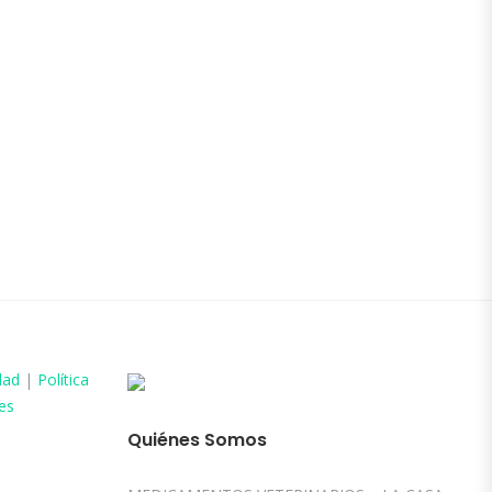
dad
|
Política
es
Quiénes Somos