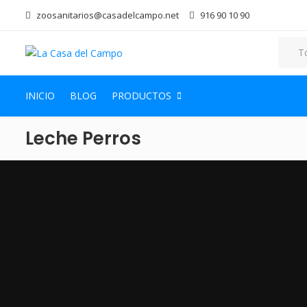
zoosanitarios@casadelcampo.net
916 90 10 90
INICIO
BLOG
PRODUCTOS
Leche Perros