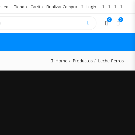
Deseos
Tienda
Carrito
Finalizar Compra
Login
0
0
Home
Productos
Leche Perros