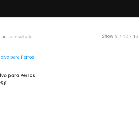
Show
9
12
15
 único resultado
ELECCIONAR OPCIONES
lvo para Perros
25
€
Rango de precios: desde 9,86€ hasta 15,25€