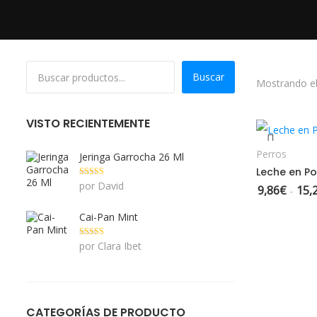
Buscar
Mostrando el
S
VISTO RECIENTEMENTE
Perros
Jeringa Garrocha 26 Ml
Leche en Po
Valorado con
por David
9,86
€
15,
-
5
de 5
Cai-Pan Mint
Valorado con
por Clara Ibet
5
de 5
CATEGORÍAS DE PRODUCTO