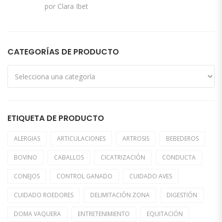
Valorado con
por Clara Ibet
5
de 5
CATEGORÍAS DE PRODUCTO
ETIQUETA DE PRODUCTO
ALERGIAS
ARTICULACIONES
ARTROSIS
BEBEDEROS
BOVINO
CABALLOS
CICATRIZACIÓN
CONDUCTA
CONEJOS
CONTROL GANADO
CUIDADO AVES
CUIDADO ROEDORES
DELIMITACIÓN ZONA
DIGESTIÓN
DOMA VAQUERA
ENTRETENIMIENTO
EQUITACIÓN