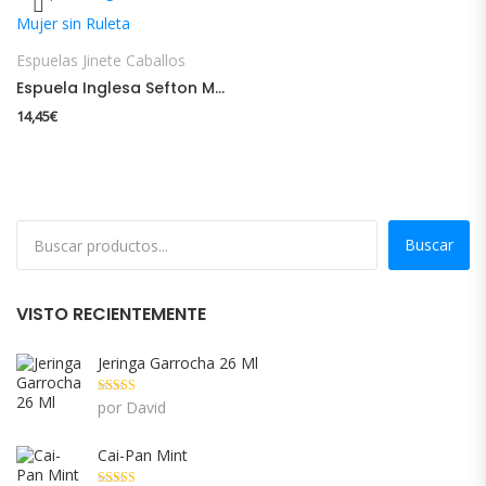
Espuelas Jinete Caballos
Espuela Inglesa Sefton Mujer sin Ruleta
14,45
€
Buscar
VISTO RECIENTEMENTE
Jeringa Garrocha 26 Ml
Valorado con
por David
5
de 5
Cai-Pan Mint