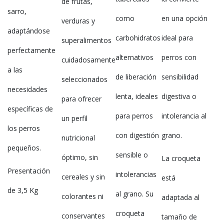
de frutas,
sarro,
como
en una opción
verduras y
adaptándose
carbohidratos
ideal para
superalimentos
perfectamente
alternativos
perros con
cuidadosamente
a las
de liberación
sensibilidad
seleccionados
necesidades
lenta, ideales
digestiva o
para ofrecer
específicas de
para perros
intolerancia al
un perfil
los perros
con digestión
grano.
nutricional
pequeños.
sensible o
óptimo, sin
La croqueta
Presentación
intolerancias
cereales y sin
está
de 3,5 Kg
al grano. Su
colorantes ni
adaptada al
croqueta
conservantes
tamaño de