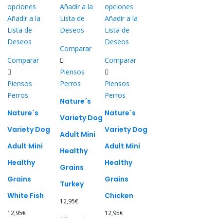
Este
opciones
Añadir a la
opciones
Este
producto
Este
Añadir a la
Lista de
Añadir a la
producto
tiene
producto
Lista de
Deseos
Lista de
tiene
múltiples
tiene
Deseos
Deseos
Comparar
múltiples
variantes.
múltiples
Comparar
Comparar
variantes.
Las
variantes.
Piensos
Las
opciones
Las
Piensos
Perros
Piensos
opciones
se
opciones
Perros
Perros
se
pueden
se
Nature´s
pueden
elegir
pueden
Nature´s
Nature´s
Variety Dog
elegir
en
elegir
Variety Dog
Variety Dog
Adult Mini
en
la
en
Adult Mini
Adult Mini
la
página
la
Healthy
página
de
página
Healthy
Healthy
Grains
de
producto
de
Grains
Grains
producto
producto
Turkey
White Fish
Chicken
12,95
€
12,95
€
12,95
€