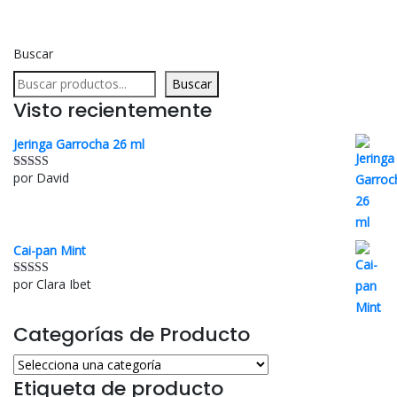
Buscar
Buscar
Visto recientemente
Jeringa Garrocha 26 ml
por David
Valorado con
5
de 5
Cai-pan Mint
por Clara Ibet
Valorado con
5
de 5
Categorías de Producto
Etiqueta de producto