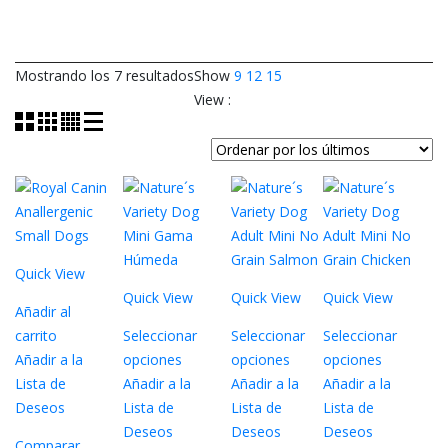
Ordenado
Mostrando los 7 resultados
Show
9
12
15
por
View :
los
últimos
Quick View
Quick View
Quick View
Quick View
Añadir al
carrito
Seleccionar
Seleccionar
Seleccionar
Añadir a la
opciones
opciones
opciones
Este
Este
Este
Lista de
Añadir a la
Añadir a la
Añadir a la
producto
producto
producto
Deseos
Lista de
Lista de
Lista de
tiene
tiene
tiene
Deseos
Deseos
Deseos
Comparar