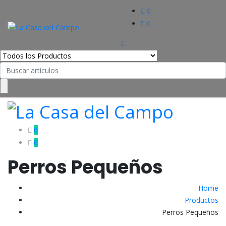
0
0
Search
for:
0
0
Perros Pequeños
Home
Productos
Perros Pequeños