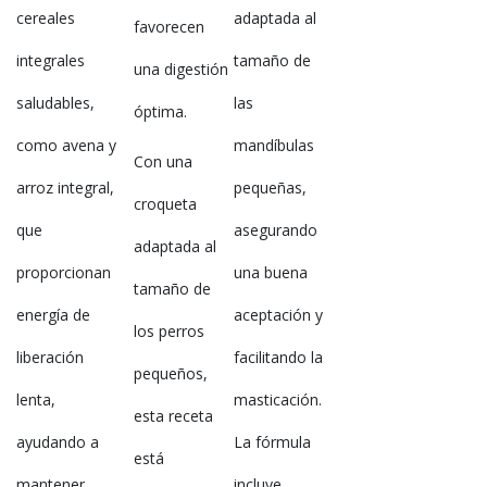
cereales
adaptada al
favorecen
integrales
tamaño de
una digestión
saludables,
las
óptima.
como avena y
mandíbulas
Con una
arroz integral,
pequeñas,
croqueta
que
asegurando
adaptada al
proporcionan
una buena
tamaño de
energía de
aceptación y
los perros
liberación
facilitando la
pequeños,
lenta,
masticación.
esta receta
ayudando a
La fórmula
está
mantener
incluye