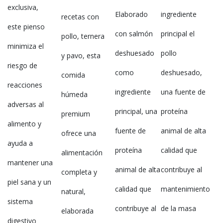
exclusiva,
Elaborado
ingrediente
recetas con
este pienso
con salmón
principal el
pollo, ternera
minimiza el
deshuesado
pollo
y pavo, esta
riesgo de
como
deshuesado,
comida
reacciones
ingrediente
una fuente de
húmeda
adversas al
principal, una
proteína
premium
alimento y
fuente de
animal de alta
ofrece una
ayuda a
proteína
calidad que
alimentación
mantener una
animal de alta
contribuye al
completa y
piel sana y un
calidad que
mantenimiento
natural,
sistema
contribuye al
de la masa
elaborada
digestivo