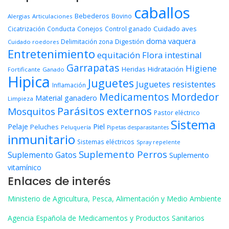
caballos
Bebederos
Bovino
Alergias
Articulaciones
Conejos
Cuidado aves
Cicatrización
Conducta
Control ganado
doma vaquera
Digestión
Delimitación zona
Cuidado roedores
Entretenimiento
equitación
Flora intestinal
Garrapatas
Higiene
Heridas
Hidratación
Fortificante
Ganado
Hipica
Juguetes
Juguetes resistentes
Inflamación
Medicamentos
Mordedor
Material ganadero
Limpieza
Parásitos externos
Mosquitos
Pastor eléctrico
Sistema
Piel
Pelaje
Peluches
Peluquería
Pipetas desparasitantes
inmunitario
Sistemas eléctricos
Spray repelente
Suplemento Perros
Suplemento Gatos
Suplemento
vitamínico
Enlaces de interés
Ministerio de Agricultura, Pesca, Alimentación y Medio Ambiente
Agencia Española de Medicamentos y Productos Sanitarios