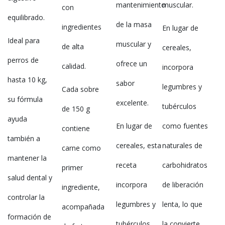
mantenimiento
muscular.
con
equilibrado.
de la masa
ingredientes
En lugar de
Ideal para
muscular y
de alta
cereales,
perros de
ofrece un
calidad.
incorpora
hasta 10 kg,
sabor
legumbres y
Cada sobre
su fórmula
excelente.
tubérculos
de 150 g
ayuda
En lugar de
como fuentes
contiene
también a
cereales, esta
naturales de
carne como
mantener la
receta
carbohidratos
primer
salud dental y
incorpora
de liberación
ingrediente,
controlar la
legumbres y
lenta, lo que
acompañada
formación de
tubérculos
la convierte