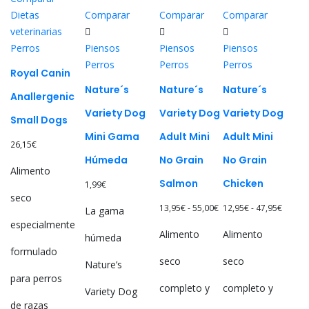
múltiples
múltiples
múltiples
Dietas
Comparar
Comparar
Comparar
variantes.
variantes.
variantes.
veterinarias
Las
Las
Las
Perros
Piensos
Piensos
Piensos
opciones
opciones
opciones
Perros
Perros
Perros
se
se
se
Royal Canin
pueden
pueden
pueden
Nature´s
Nature´s
Nature´s
Anallergenic
elegir
elegir
elegir
Variety Dog
Variety Dog
Variety Dog
Small Dogs
en
en
en
Mini Gama
Adult Mini
Adult Mini
la
la
la
26,15
€
página
página
página
Húmeda
No Grain
No Grain
de
de
de
Alimento
Salmon
Chicken
1,99
€
producto
producto
producto
seco
Rango
Rango
13,95
€
-
55,00
€
12,95
€
-
47,95
€
La gama
especialmente
de
de
Alimento
Alimento
húmeda
precios:
precio
formulado
desde
desde
seco
seco
Nature’s
13,95€
12,95€
para perros
completo y
completo y
hasta
hasta
Variety Dog
de razas
55,00€
47,95€