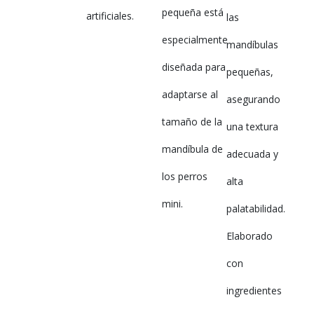
pequeña está
artificiales.
las
especialmente
mandíbulas
diseñada para
pequeñas,
adaptarse al
asegurando
tamaño de la
una textura
mandíbula de
adecuada y
los perros
alta
mini.
palatabilidad.
Elaborado
con
ingredientes