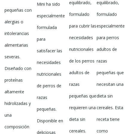
equilibrado,
equilibrado,
Mini ha sido
pequeñas con
formulado
formulado
especialmente
alergias o
para cubrir las
especialmente
formulada
intolerancias
necesidades
para perros
para
alimentarias
nutricionales
adultos de
satisfacer las
severas.
de los perros
razas
necesidades
Diseñado con
adultos de
pequeñas que
nutricionales
proteínas
razas
necesitan una
de perros de
altamente
pequeñas que
dieta sin
razas
hidrolizadas y
requieren una
cereales. Esta
pequeñas.
una
dieta sin
receta tiene
Disponible en
composición
cereales.
como
deliciosas