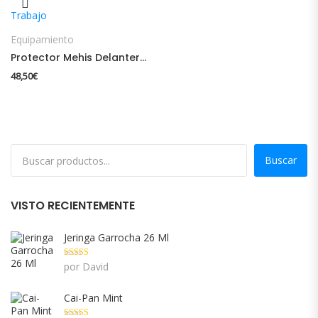
Equipamiento
Protector Mehis Delantero Trabajo
48,50
€
Buscar
VISTO RECIENTEMENTE
Jeringa Garrocha 26 Ml
Valorado con
por David
5
de 5
Cai-Pan Mint