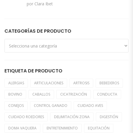
Valorado con
por Clara Ibet
5
de 5
CATEGORÍAS DE PRODUCTO
ETIQUETA DE PRODUCTO
ALERGIAS
ARTICULACIONES
ARTROSIS
BEBEDEROS
BOVINO
CABALLOS
CICATRIZACIÓN
CONDUCTA
CONEJOS
CONTROL GANADO
CUIDADO AVES
CUIDADO ROEDORES
DELIMITACIÓN ZONA
DIGESTIÓN
DOMA VAQUERA
ENTRETENIMIENTO
EQUITACIÓN