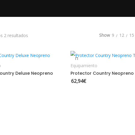
Ordenado por los últimos
Show
9
12
15
s 2 resultados
AÑADIR AL CARRITO
SELECCIONAR OPCION
o
Equipamiento
Country Deluxe Neopreno
Protector Country Neopreno
62,94
€