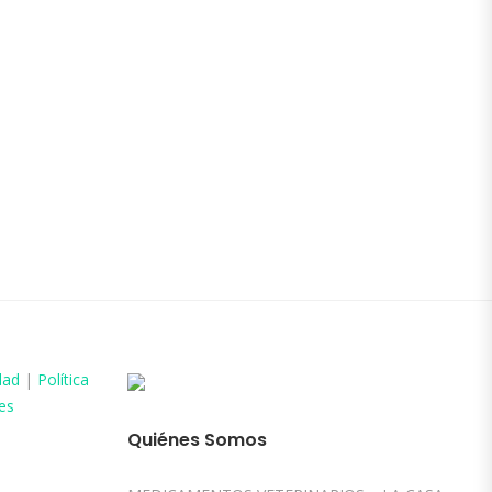
dad
|
Política
es
Quiénes Somos