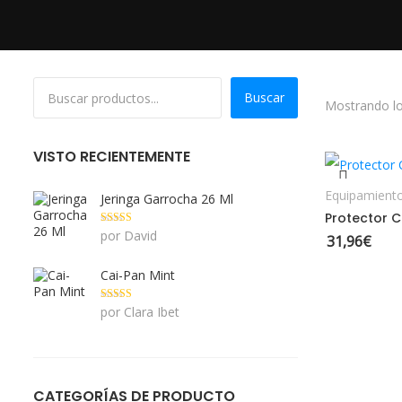
Buscar
Mostrando lo
VISTO RECIENTEMENTE
Equipamient
Jeringa Garrocha 26 Ml
Protector 
Valorado con
por David
31,96
€
5
de 5
Cai-Pan Mint
Valorado con
por Clara Ibet
5
de 5
CATEGORÍAS DE PRODUCTO