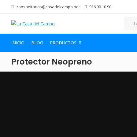
zoosanitarios@casadelcampo.net
916 90 10 90
INICIO
BLOG
PRODUCTOS
Protector Neopreno