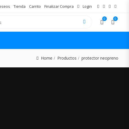
Deseos
Tienda
Carrito
Finalizar Compra
Login
0
0
Home
Productos
protector neopreno