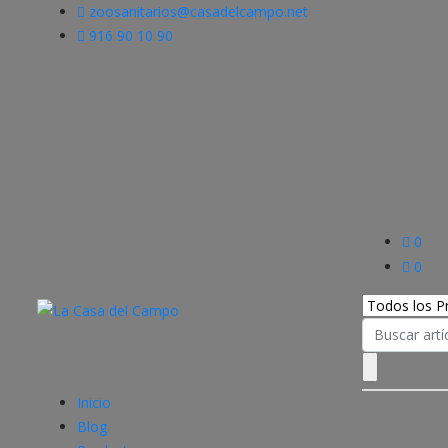
zoosanitarios@casadelcampo.net
916 90 10 90
0
0
Search
for:
Inicio
Blog