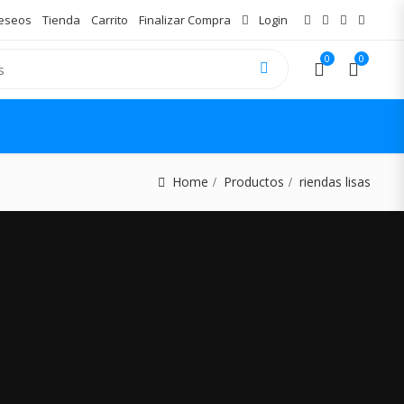
Deseos
Tienda
Carrito
Finalizar Compra
Login
0
0
Home
Productos
riendas lisas