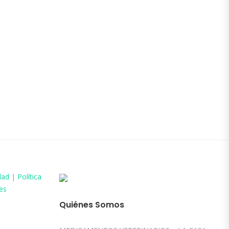
dad
|
Política
es
Quiénes Somos