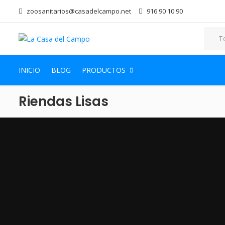
zoosanitarios@casadelcampo.net
916 90 10 90
INICIO
BLOG
PRODUCTOS
Riendas Lisas