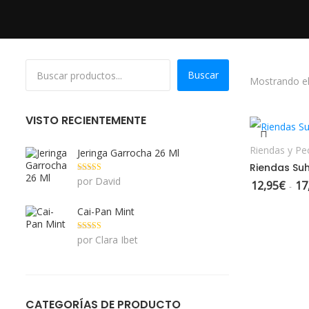
Buscar
Mostrando el
S
VISTO RECIENTEMENTE
Riendas y Pe
Jeringa Garrocha 26 Ml
Riendas Suh
Valorado con
por David
12,95
€
17
-
5
de 5
Cai-Pan Mint
Valorado con
por Clara Ibet
5
de 5
CATEGORÍAS DE PRODUCTO