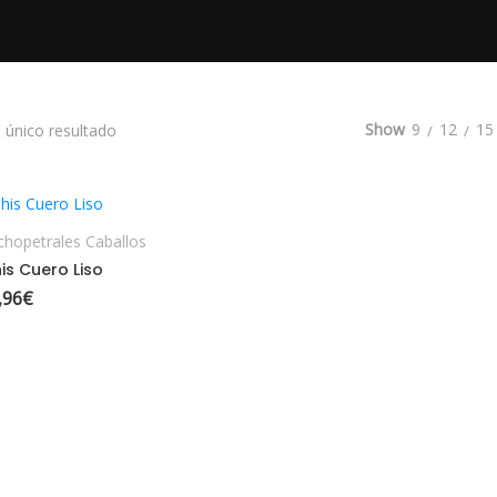
Show
9
12
15
 único resultado
ELECCIONAR OPCIONES
chopetrales Caballos
is Cuero Liso
,96
€
Rango de precios: desde 12,95€ hasta 17,96€