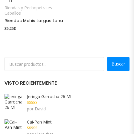
Riendas y Pechopetrales
Caballos
Riendas Mehis Largas Lona
35,25
€
Buscar
VISTO RECIENTEMENTE
Jeringa Garrocha 26 Ml
Valorado con
por David
5
de 5
Cai-Pan Mint
Valorado con