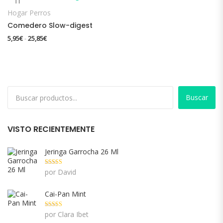
Hogar Perros
Comedero Slow-digest
Rango de precios: desde 5,95€ hasta 25,85€
5,95
€
25,85
€
-
Buscar
VISTO RECIENTEMENTE
Jeringa Garrocha 26 Ml
Valorado con
por David
5
de 5
Cai-Pan Mint
Valorado con
por Clara Ibet
5
de 5