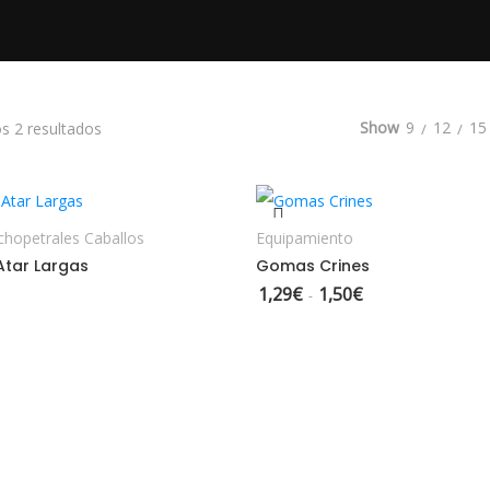
Ordenado por los últimos
Show
9
12
15
s 2 resultados
ELECCIONAR OPCIONES
SELECCIONAR OPCION
chopetrales Caballos
Equipamiento
tar Largas
Gomas Crines
1,29
€
1,50
€
Rango de precios: 
-