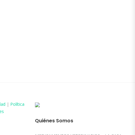
dad
|
Política
es
Quiénes Somos