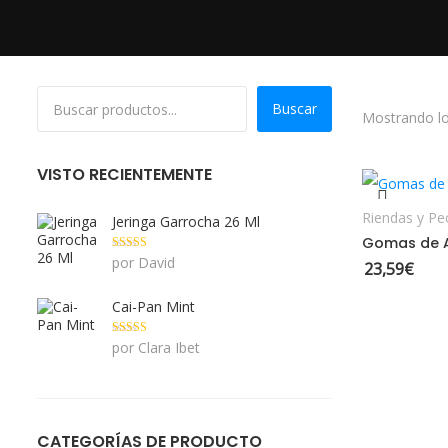
Buscar
Mostrando lo
S
VISTO RECIENTEMENTE
Riendas y Pe
Jeringa Garrocha 26 Ml
Gomas de A
Valorado con
por David
23,59
€
5
de 5
Cai-Pan Mint
Valorado con
por Clara Ibet
5
de 5
CATEGORÍAS DE PRODUCTO