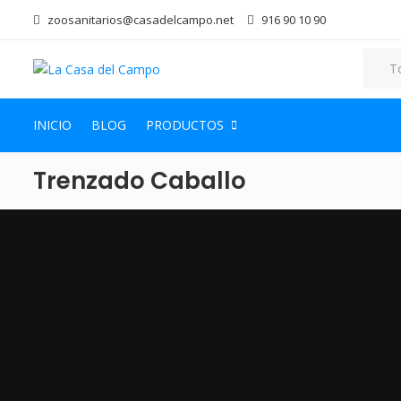
zoosanitarios@casadelcampo.net
916 90 10 90
INICIO
BLOG
PRODUCTOS
Trenzado Caballo