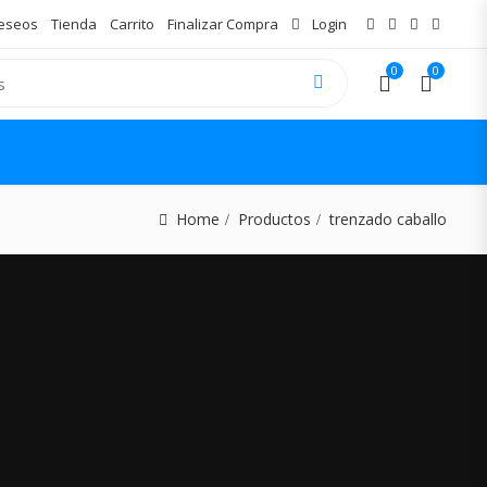
Deseos
Tienda
Carrito
Finalizar Compra
Login
0
0
Home
Productos
trenzado caballo