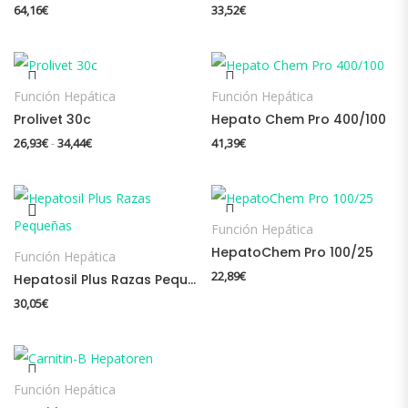
64,16
€
33,52
€
Función Hepática
Función Hepática
Prolivet 30c
Hepato Chem Pro 400/100
Rango de precios: desde 26,93€ hasta 34,44€
26,93
€
34,44
€
41,39
€
-
Función Hepática
HepatoChem Pro 100/25
Función Hepática
22,89
€
Hepatosil Plus Razas Pequeñas
30,05
€
Función Hepática