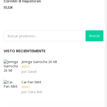
Carnitin-B Hepatoren
55,52
€
Buscar
VISTO RECIENTEMENTE
Jeringa Garrocha 26 Ml
Valorado con
por David
5
de 5
Cai-Pan Mint
Valorado con
por Clara Ibet
5
de 5