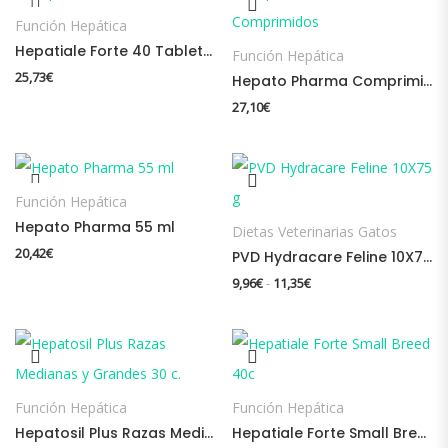
Función Hepática
Hepatiale Forte 40 Tabletas
Función Hepática
25,73
€
Hepato Pharma Comprimidos
27,10
€
Función Hepática
Hepato Pharma 55 ml
Dietas Veterinarias Gatos
20,42
€
PVD Hydracare Feline 10X75 g
Rango de precios: desd
9,96
€
11,35
€
-
Función Hepática
Función Hepática
Hepatosil Plus Razas Medianas y Grandes 30 c.
Hepatiale Forte Small Breed 40c