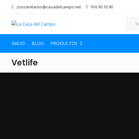
zoosanitarios@casadelcampo.net
916 90 10 90
INICIO
BLOG
PRODUCTOS
Vetlife