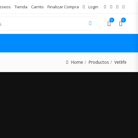
Deseos
Tienda
Carrito
Finalizar Compra
Login
0
0
Home
Productos
Vetlife