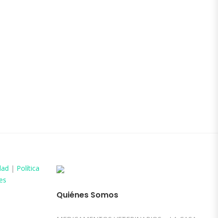
dad
|
Política
es
Quiénes Somos