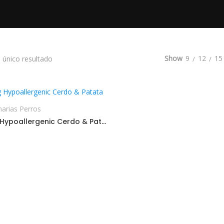
Show
9
12
15
 único resultado
AÑADIR AL CARRITO
narias Perros
Vetlife Dog Hypoallergenic Cerdo & Patata