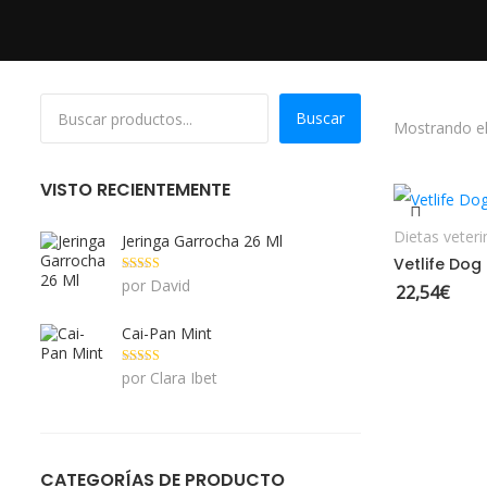
Buscar
Mostrando el
VISTO RECIENTEMENTE
Dietas veteri
Jeringa Garrocha 26 Ml
Valorado con
por David
22,54
€
5
de 5
Cai-Pan Mint
Valorado con
por Clara Ibet
5
de 5
CATEGORÍAS DE PRODUCTO