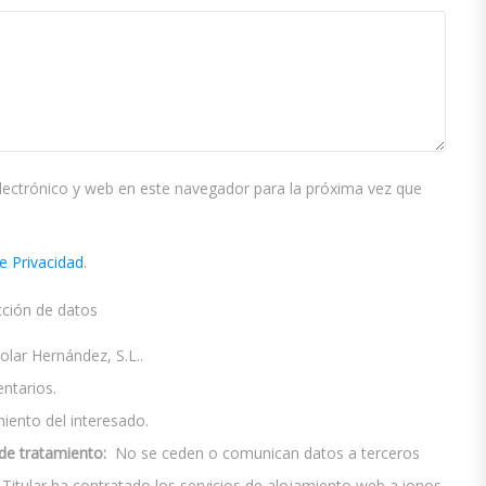
ectrónico y web en este navegador para la próxima vez que
de Privacidad
.
cción de datos
ar Hernández, S.L..
ntarios.
ento del interesado.
de tratamiento:
No se ceden o comunican datos a terceros
El Titular ha contratado los servicios de alojamiento web a ionos