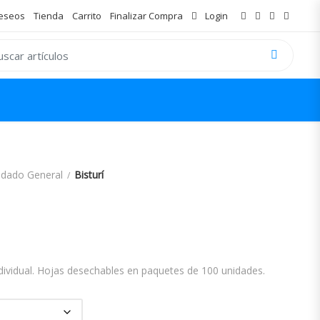
Deseos
Tienda
Carrito
Finalizar Compra
Login
 for:
idado General
Bisturí
go de precios: desde 2,50€ hasta 22
dividual. Hojas desechables en paquetes de 100 unidades.