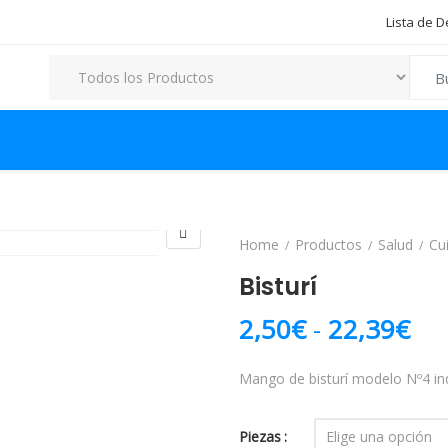
Lista de 
Search
Home
Productos
Salud
Cu
Bisturí
Ran
2,50
€
-
22,39
€
Mango de bisturí modelo Nº4 in
Piezas