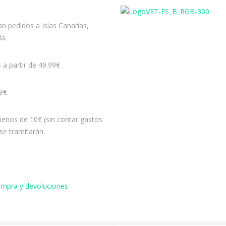
n pedidos a Islas Canarias,
la.
s a partir de 49.99€
99€
enos de 10€ (sin contar gastos
se tramitarán.
compra y devoluciones