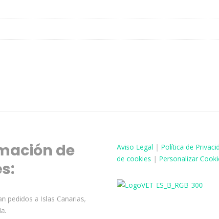
mación de
Aviso
Legal
|
Política de Privaci
de cookies
|
Personalizar Cooki
és:
n pedidos a Islas Canarias,
la.