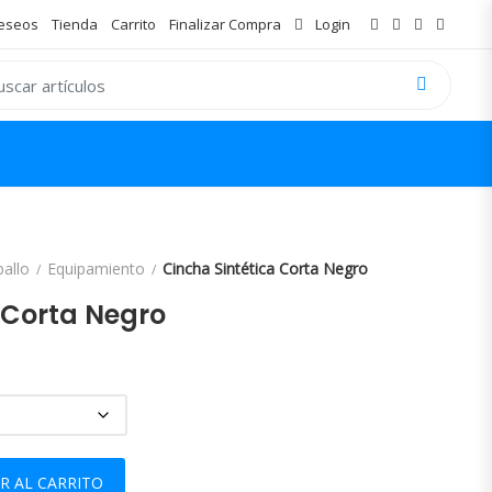
Deseos
Tienda
Carrito
Finalizar Compra
Login
 for:
ballo
Equipamiento
Cincha Sintética Corta Negro
 Corta Negro
ntidad
R AL CARRITO