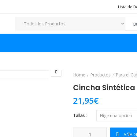
Lista de 
Search
Home
Productos
Para el Ca
Cincha Sintética
21,95
€
Tallas
Cincha Sintética Corta Negro ca
AÑADI