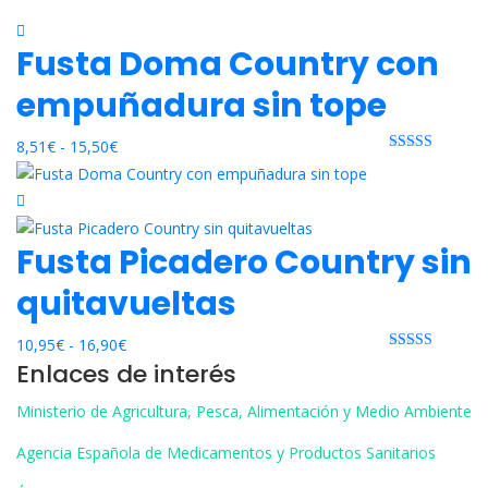
Fusta Doma Country con
empuñadura sin tope
Rango
8,51
€
-
15,50
€
Rated 0 out
de
of 5
precios:
desde
Fusta Picadero Country sin
8,51€
hasta
quitavueltas
15,50€
Rango
10,95
€
-
16,90
€
Rated 0 out
Enlaces de interés
de
of 5
precios:
Ministerio de Agricultura, Pesca, Alimentación y Medio Ambiente
desde
10,95€
Agencia Española de Medicamentos y Productos Sanitarios
hasta