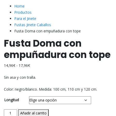
Home
Productos
Para el Jinete
Fustas Jinete Caballos
Fusta Doma con empuñadura con tope
Fusta Doma con
empuñadura con tope
Rango
14,96
€
-
17,96
€
de
Sin asa y con tralla.
precios:
desde
Color: negro/blanco. Medida: 100 cm, 110 cm y 120 cm.
14,96€
hasta
Longitud
17,96€
Fusta
Añadir al carrito