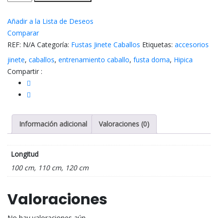
Doma
con
Añadir a la Lista de Deseos
empuñadura
Comparar
con
REF:
N/A
Categoría:
Fustas Jinete Caballos
Etiquetas:
accesorios
tope
jinete
,
caballos
,
entrenamiento caballo
,
fusta doma
,
Hipica
cantidad
Compartir :
Información adicional
Valoraciones (0)
Longitud
100 cm, 110 cm, 120 cm
Valoraciones
No hay valoraciones aún.