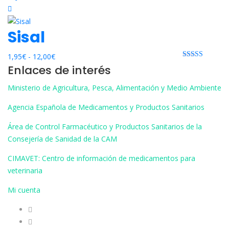
Sisal
Rango
1,95
€
-
12,00
€
Rated 0 out
Enlaces de interés
de
of 5
precios:
Ministerio de Agricultura, Pesca, Alimentación y Medio Ambiente
desde
1,95€
Agencia Española de Medicamentos y Productos Sanitarios
hasta
Área de Control Farmacéutico y Productos Sanitarios de la
12,00€
Consejería de Sanidad de la CAM
CIMAVET: Centro de información de medicamentos para
veterinaria
Mi cuenta