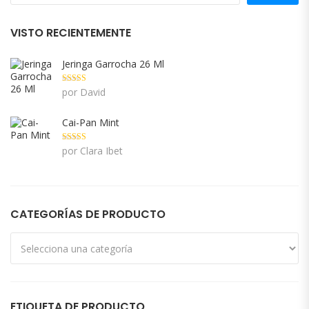
VISTO RECIENTEMENTE
Jeringa Garrocha 26 Ml
Valorado con
por David
5
de 5
Cai-Pan Mint
Valorado con
por Clara Ibet
5
de 5
CATEGORÍAS DE PRODUCTO
ETIQUETA DE PRODUCTO