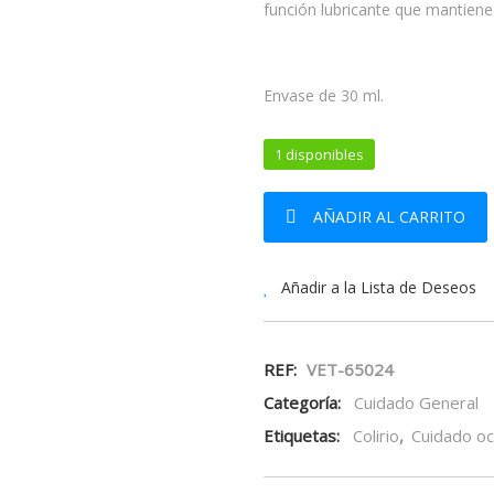
función lubricante que mantiene 
Envase de 30 ml.
1 disponibles
Vetilea Viscotil 30 ml cantidad
AÑADIR AL CARRITO
Añadir a la Lista de Deseos
REF:
VET-65024
Categoría:
Cuidado General
Etiquetas:
Colirio
,
Cuidado oc