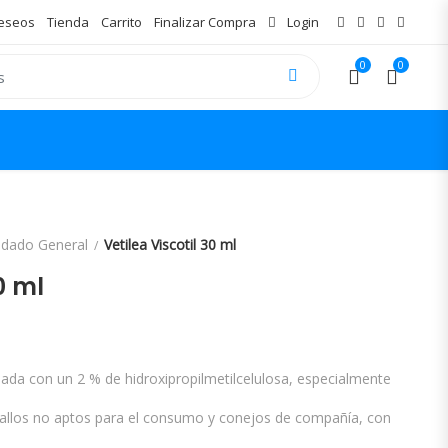
Deseos
Tienda
Carrito
Finalizar Compra
Login
0
0
idado General
Vetilea Viscotil 30 ml
0 ml
lada con un 2 % de hidroxipropilmetilcelulosa, especialmente
ballos no aptos para el consumo y conejos de compañía, con