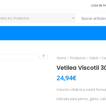
Lista de 
Search for:
Home
Productos
Salud
Cu
Vetilea Viscotil 3
24,94
€
Solución oftálmica estéril formu
indicada para perros, gatos, ca