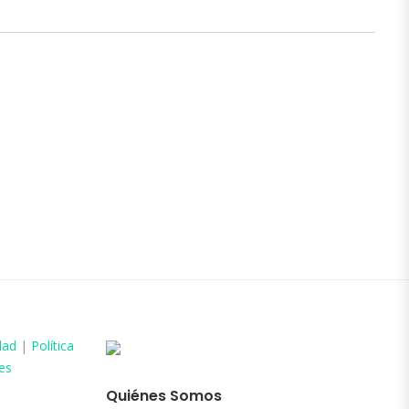
dad
|
Política
es
Quiénes Somos