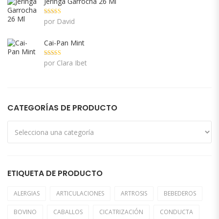
Jeringa Garrocha 26 Ml
Valorado con
por David
5
de 5
Cai-Pan Mint
Valorado con
por Clara Ibet
5
de 5
CATEGORÍAS DE PRODUCTO
ETIQUETA DE PRODUCTO
ALERGIAS
ARTICULACIONES
ARTROSIS
BEBEDEROS
BOVINO
CABALLOS
CICATRIZACIÓN
CONDUCTA