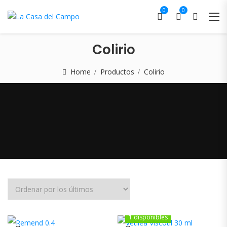
0
0
Colirio
Home
Productos
Colirio
1 disponibles
1 disponibles