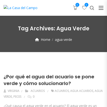
0
0
Tag Archives:
Agua Verde
Home
agua verde
¿Por qué el agua del acuario se pone
verde y cómo solucionarlo?
VIRGINIA
ACUARIOS
ACUARIOS
,
AGUA ACUARIOS
,
AGUA
VERDE
,
PECES
0
¿Qué causa el agua verde en el acuario? El agua verde es un