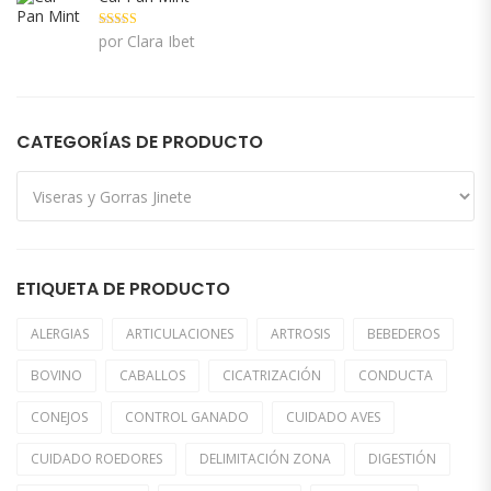
Valorado con
por Clara Ibet
5
de 5
CATEGORÍAS DE PRODUCTO
ETIQUETA DE PRODUCTO
ALERGIAS
ARTICULACIONES
ARTROSIS
BEBEDEROS
BOVINO
CABALLOS
CICATRIZACIÓN
CONDUCTA
CONEJOS
CONTROL GANADO
CUIDADO AVES
CUIDADO ROEDORES
DELIMITACIÓN ZONA
DIGESTIÓN