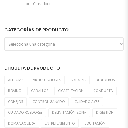
Valorado con
por Clara Ibet
5
de 5
CATEGORÍAS DE PRODUCTO
ETIQUETA DE PRODUCTO
ALERGIAS
ARTICULACIONES
ARTROSIS
BEBEDEROS
BOVINO
CABALLOS
CICATRIZACIÓN
CONDUCTA
CONEJOS
CONTROL GANADO
CUIDADO AVES
CUIDADO ROEDORES
DELIMITACIÓN ZONA
DIGESTIÓN
DOMA VAQUERA
ENTRETENIMIENTO
EQUITACIÓN