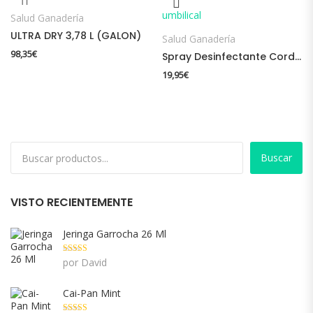
Salud Ganadería
ULTRA DRY 3,78 L (GALON)
Salud Ganadería
98,35
€
Spray Desinfectante Cordón Umbilical
19,95
€
Buscar
VISTO RECIENTEMENTE
Jeringa Garrocha 26 Ml
Valorado con
por David
5
de 5
Cai-Pan Mint