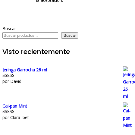
la aceptación.
Buscar
Buscar
Visto recientemente
Jeringa Garrocha 26 ml
por David
Valorado con
5
de 5
Cai-pan Mint
por Clara Ibet
Valorado con
5
de 5