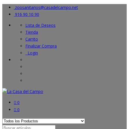
zoosanitarios@casadelcampo.net
916 90 10 90
Lista de Deseos
Tienda
Carrito
Finalizar Compra
Login
0
0
Search