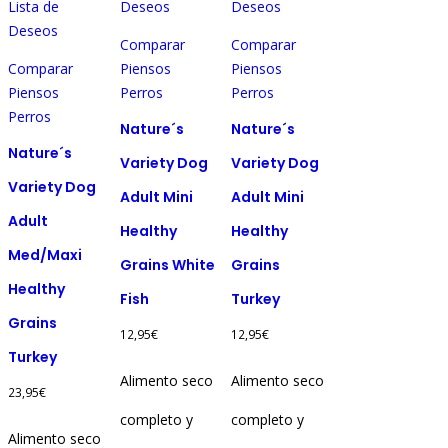
producto
tiene
tiene
Lista de
Deseos
Deseos
tiene
múltiples
múltiples
Deseos
Comparar
Comparar
múltiples
variantes.
variantes.
Comparar
Piensos
Piensos
variantes.
Las
Las
Piensos
Perros
Perros
Las
opciones
opciones
Perros
opciones
se
se
Nature´s
Nature´s
se
pueden
pueden
Nature´s
Variety Dog
Variety Dog
pueden
elegir
elegir
Variety Dog
Adult Mini
Adult Mini
elegir
en
en
Adult
en
la
la
Healthy
Healthy
la
página
página
Med/Maxi
Grains White
Grains
página
de
de
Healthy
de
producto
producto
Fish
Turkey
producto
Grains
12,95
€
12,95
€
Turkey
Alimento seco
Alimento seco
23,95
€
completo y
completo y
Alimento seco