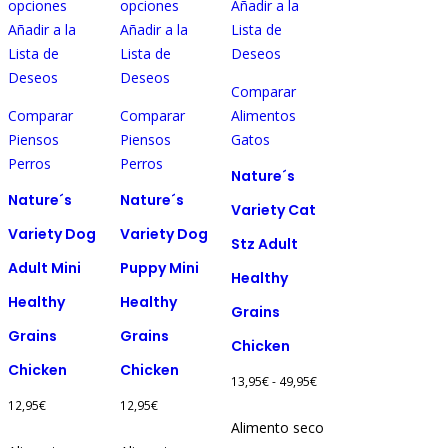
Este
opciones
opciones
Añadir a la
Este
Este
producto
Añadir a la
Añadir a la
Lista de
producto
producto
tiene
Lista de
Lista de
Deseos
tiene
tiene
múltiples
Deseos
Deseos
Comparar
múltiples
múltiples
variantes.
Comparar
Comparar
Alimentos
variantes.
variantes.
Las
Piensos
Piensos
Gatos
Las
Las
opciones
Perros
Perros
opciones
opciones
se
Nature´s
se
se
pueden
Nature´s
Nature´s
Variety Cat
pueden
pueden
elegir
Variety Dog
Variety Dog
Stz Adult
elegir
elegir
en
Adult Mini
Puppy Mini
en
en
la
Healthy
la
la
página
Healthy
Healthy
Grains
página
página
de
Grains
Grains
de
de
producto
Chicken
producto
producto
Chicken
Chicken
Rango
13,95
€
-
49,95
€
de
12,95
€
12,95
€
Alimento seco
precios: