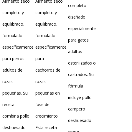
Alimento seco
Alimento seco
desde
completo
13,95€
completo y
completo y
hasta
diseñado
49,95€
equilibrado,
equilibrado,
especialmente
formulado
formulado
para gatos
específicamente
específicamente
adultos
para perros
para
esterilizados o
adultos de
cachorros de
castrados. Su
razas
razas
fórmula
pequeñas. Su
pequeñas en
incluye pollo
receta
fase de
campero
combina pollo
crecimiento.
deshuesado
deshuesado
Esta receta
como