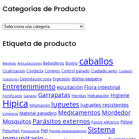
Categorías de Producto
Etiqueta de producto
caballos
Bebederos
Bovino
Alergias
Articulaciones
Conejos
Cuidado aves
Cicatrización
Conducta
Control ganado
Cuidado
doma vaquera
Digestión
Delimitación zona
roedores
Entretenimiento
equitación
Flora intestinal
Garrapatas
Higiene
Heridas
Hidratación
Fortificante
Ganado
Hipica
Juguetes
Juguetes resistentes
Inflamación
Medicamentos
Mordedor
Material ganadero
Limpieza
Parásitos externos
Mosquitos
Pelaje
Pastor eléctrico
Sistema
Piel
Peluches
Peluquería
Pipetas desparasitantes
inmunitario