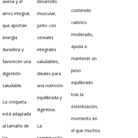
avena y el
desarrollo
contenido
arroz integral,
muscular,
calórico
que aportan
junto con
moderado,
energía
cereales
ayuda a
duradera y
integrales
mantener un
favorecen una
saludables,
peso
digestión
ideales para
equilibrado
saludable.
una nutrición
tras la
equilibrada y
La croqueta
esterilización,
digestiva.
está adaptada
momento en
al tamaño de
La
el que muchos
las
combinación