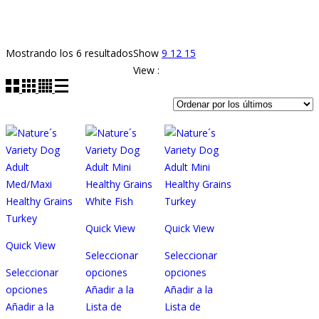
Ordenado
Mostrando los 6 resultados
Show
9
12
15
por
View :
los
últimos
Quick View
Quick View
Quick View
Seleccionar
Seleccionar
Seleccionar
opciones
opciones
Este
Este
opciones
Añadir a la
Añadir a la
Este
producto
producto
Añadir a la
Lista de
Lista de