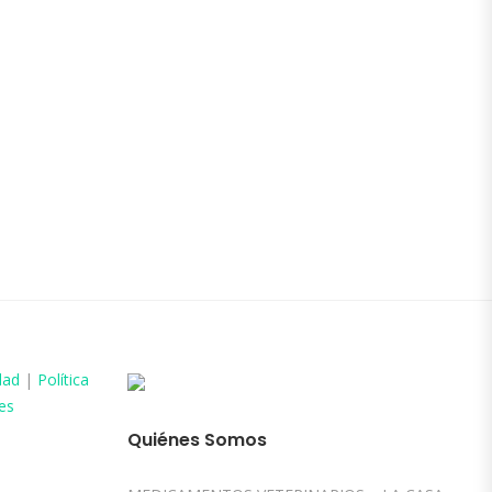
dad
|
Política
es
Quiénes Somos