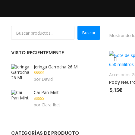
Buscar
Mostrando lo
VISTO RECIENTEMENTE
Jeringa Garrocha 26 Ml
Accesorios G
Valorado con
por David
Pody Neutra
5
de 5
5,15
€
Cai-Pan Mint
Valorado con
por Clara Ibet
5
de 5
CATEGORÍAS DE PRODUCTO