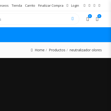
Deseos
Tienda
Carrito
Finalizar Compra
Login
0
0
Home
Productos
neutralizador olores