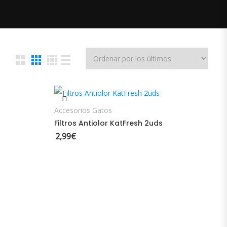
AÑADIR AL CARRITO
Accesorios Gatos
Filtros Antiolor KatFresh 2uds
2,99
€