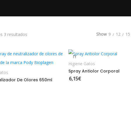
Ordenado por los últimos
Show
9
12
15
s 3 resultados
AÑADIR AL CARRITO
AÑADIR AL CARRITO
Higiene Gatos
Spray Antiolor Corporal
atos
6,15
€
lizador De Olores 650ml