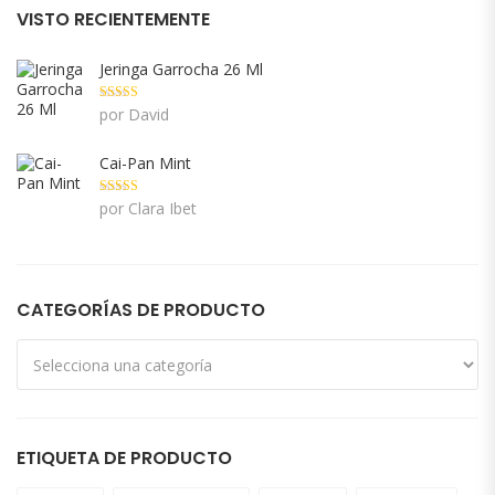
VISTO RECIENTEMENTE
Jeringa Garrocha 26 Ml
Valorado con
por David
5
de 5
Cai-Pan Mint
Valorado con
por Clara Ibet
5
de 5
CATEGORÍAS DE PRODUCTO
ETIQUETA DE PRODUCTO